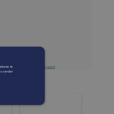
ebsite te
ze.be/nl/delhaize-ter-linden-aalst
es verder