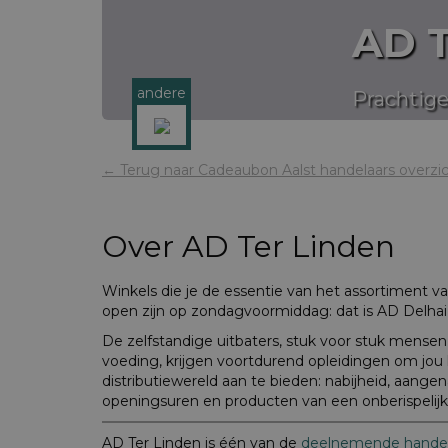
AD T
andere
Prachtige
← Terug naar Cadeaubon Aalst handelaars overzi
Over
AD Ter Linden
Winkels die je de essentie van het assortiment va
open zijn op zondagvoormiddag: dat is AD Delhai
De zelfstandige uitbaters, stuk voor stuk mense
voeding, krijgen voortdurend opleidingen om jo
distributiewereld aan te bieden: nabijheid, aan
openingsuren en producten van een onberispelijke
AD Ter Linden is één van de
deelnemende handel