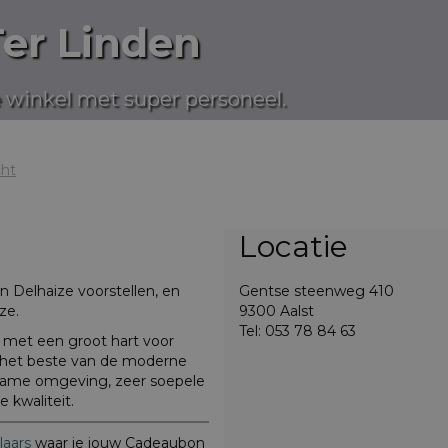
er Linden
 winkel met super personeel.
cht
Locatie
n Delhaize voorstellen, en
Gentse steenweg 410
ze.
9300 Aalst
Tel: 053 78 84 63
n met een groot hart voor
u het beste van de moderne
gename omgeving, zeer soepele
 kwaliteit.
aars
waar je jouw Cadeaubon