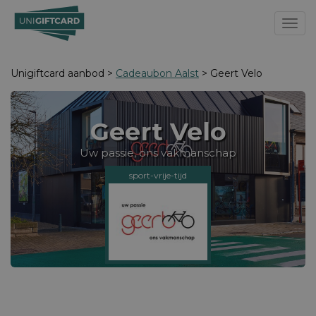
Toggl
Unigiftcard aanbod >
Cadeaubon Aalst
> Geert Velo
Geert Velo
Uw passie, ons vakmanschap
sport-vrije-tijd