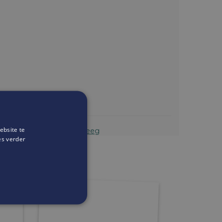
ebsite te
ook.com/Moekevaneigendeeg
es verder