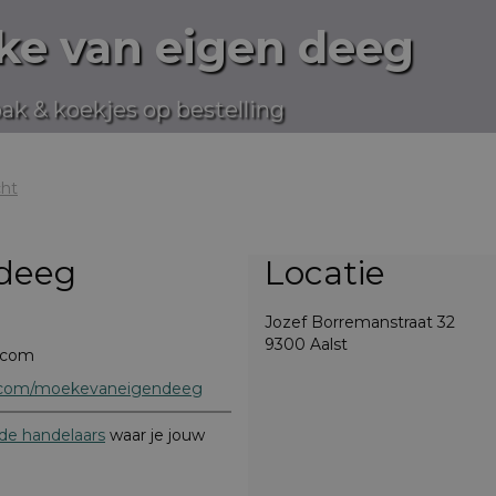
e van eigen deeg
bak & koekjes op bestelling
cht
 deeg
Locatie
Jozef Borremanstraat 32
9300 Aalst
.com
m.com/moekevaneigendeeg
e handelaars
waar je jouw