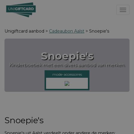
Toggl
Unigiftcard aanbod >
Cadeaubon Aalst
> Snoepie's
Snoepie's
Kinderboetiek met een divers aanbod van merken.
mode-accessoires
Snoepie's
Snoepie's uit Aalst verdeelt onder andere de merken: