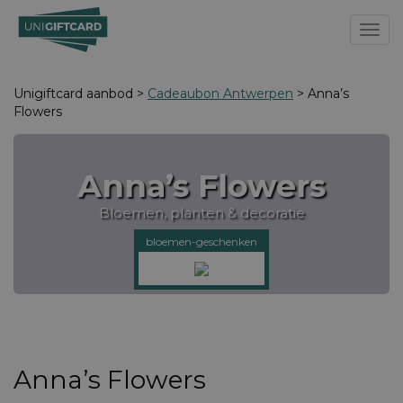
Toggl
Unigiftcard aanbod >
Cadeaubon Antwerpen
> Anna’s
Flowers
Anna’s Flowers
Bloemen, planten & decoratie
bloemen-geschenken
Anna’s Flowers