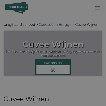
Toggl
Unigiftcard aanbod >
Cadeaubon Brugge
> Cuvee Wijnen
Cuvee Wijnen
Restaurant - Wijnbar en wijnwinkel, gespecialiseerd in
natuurwijnen.
eten-drinken
Cuvee Wijnen