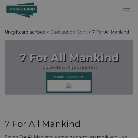
Toggl
Unigiftcard aanbod >
Cadeaubon Gent
> 7 For All Mankind
7 For All Mankind
Luxe denim producten
mode-accessoires
7 For All Mankind
Seven For All Mankind is werelds premium merk van luxe