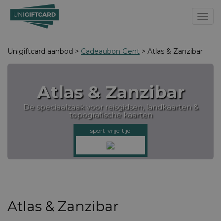
Toggl
Unigiftcard aanbod >
Cadeaubon Gent
> Atlas & Zanzibar
Atlas & Zanzibar
De speciaalzaak voor reisgidsen, landkaarten &
topografische kaarten
sport-vrije-tijd
Atlas & Zanzibar