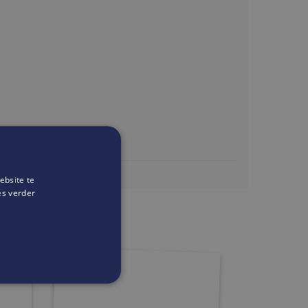
ebsite te
k.com/indiapalacegent/
es verder