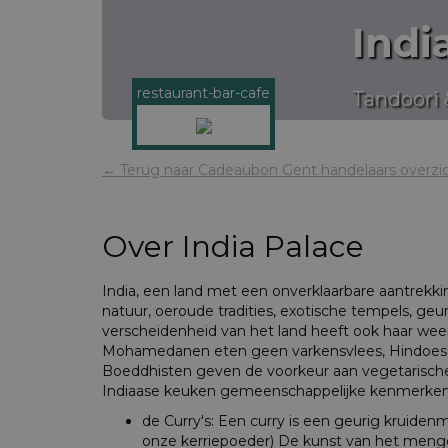
Indi
restaurant-bar-cafe
Tandoori 
← Terug naar Cadeaubon Gent handelaars overzi
Over
India Palace
India, een land met een onverklaarbare aantrekk
natuur, oeroude tradities, exotische tempels, geuri
verscheidenheid van het land heeft ook haar wee
Mohamedanen eten geen varkensvlees, Hindoes l
Boeddhisten geven de voorkeur aan vegetarische 
Indiaase keuken gemeenschappelijke kenmerken
de Curry's: Een curry is een geurig kruiden
onze kerriepoeder) De kunst van het menge