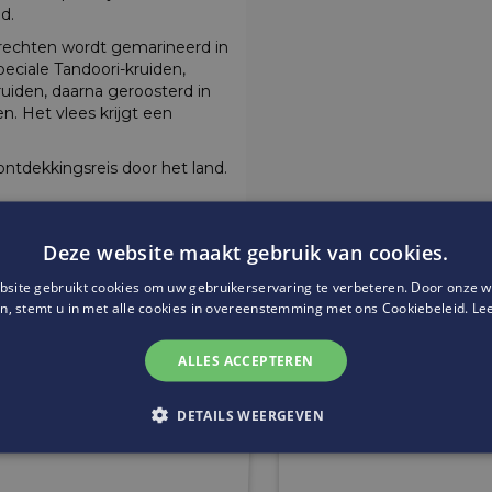
d.
rechten wordt gemarineerd in
peciale Tandoori-kruiden,
ruiden, daarna geroosterd in
en. Het vlees krijgt een
ontdekkingsreis door het land.
ars
waar je jouw Cadeaubon
Deze website maakt gebruik van cookies.
site gebruikt cookies om uw gebruikerservaring te verbeteren. Door onze w
Website:
https://www.faceboo
n, stemt u in met alle cookies in overeenstemming met ons Cookiebeleid.
Le
ALLES ACCEPTEREN
DETAILS WEERGEVEN