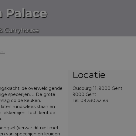
a Palace
& Curryhouse
cht
Locatie
ingskracht; de overweldigende
Oudburg 11, 9000 Gent
ge specerijen, ... De grote
9000 Gent
rslag op de keuken.
Tel: 09 330 32 83
aten rundsvlees staan en
lekkernijen. Toch kent de
.
mengsel (verwar dit niet met
n van specerijen en kruiden