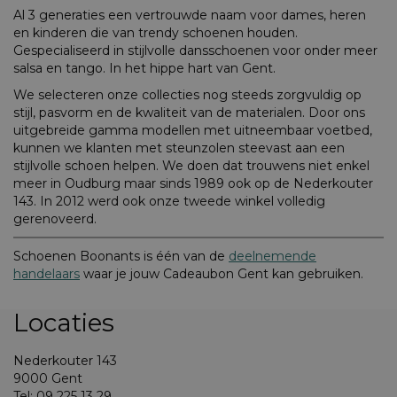
Al 3 generaties een vertrouwde naam voor dames, heren
en kinderen die van trendy schoenen houden.
Gespecialiseerd in stijlvolle dansschoenen voor onder meer
salsa en tango. In het hippe hart van Gent.
We selecteren onze collecties nog steeds zorgvuldig op
stijl, pasvorm en de kwaliteit van de materialen. Door ons
uitgebreide gamma modellen met uitneembaar voetbed,
kunnen we klanten met steunzolen steevast aan een
stijlvolle schoen helpen. We doen dat trouwens niet enkel
meer in Oudburg maar sinds 1989 ook op de Nederkouter
143. In 2012 werd ook onze tweede winkel volledig
gerenoveerd.
Schoenen Boonants is één van de
deelnemende
handelaars
waar je jouw Cadeaubon Gent kan gebruiken.
Locaties
Nederkouter 143
9000 Gent
Tel: 09 225 13 29