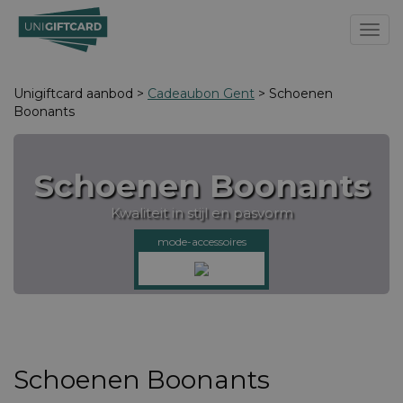
Toggl
Unigiftcard aanbod >
Cadeaubon Gent
> Schoenen
Boonants
Schoenen Boonants
Kwaliteit in stijl en pasvorm
mode-accessoires
Schoenen Boonants