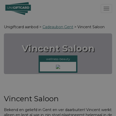
Toggl
Unigiftcard aanbod >
Cadeaubon Gent
> Vincent Saloon
Vincent Saloon
wellness-beauty
Vincent Saloon
Bekend en geliefd in Gent en ver daarbuiten! Vincent werkt
alleen en legt al wie in zijn stoel plaatsneemt helemaal in de