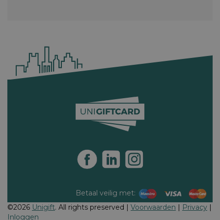
Betaal veilig met:
©2026
Unigift
. All rights preserved |
Voorwaarden
|
Privacy
|
Inloggen