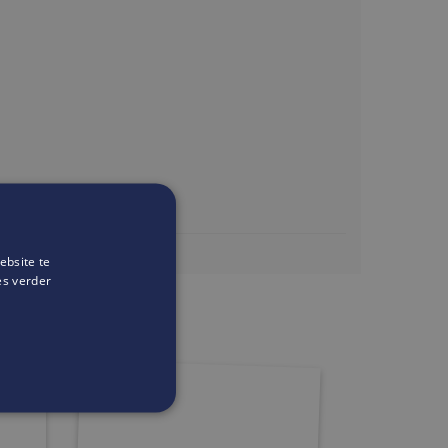
ebsite te
ality.thelab.be
es verder