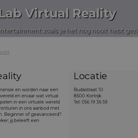
Lab Virtual Reality
entertainment zoals je het nog nooit hebt gez
zicht
ality
Locatie
dimensie en worden naar een
Budastraat 10
wereld en ervaar wat virtual
8500 Kortrijk
mpelen in een virtuele wereld
Tel: 056 19 36 59
avonturen in ons aanbod met
ijn. Beginner of geavanceerd?
ker; jij beleeft een