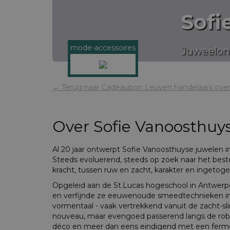
Sofi
mode-accessoires
Juweelon
← Terug naar Cadeaubon Leuven handelaars over
Over
Sofie Vanoosthuy
Al 20 jaar ontwerpt Sofie Vanoosthuyse juwelen in
Steeds evoluerend, steeds op zoek naar het beste
kracht, tussen ruw en zacht, karakter en ingetoge
Opgeleid aan de St.Lucas hogeschool in Antwerp
en verfijnde ze eeuwenoude smeedtechnieken i
vormentaal - vaak vertrekkend vanuit de zacht-sli
nouveau, maar evengoed passerend langs de robu
déco en meer dan eens eindigend met een ferme do