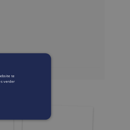
ebsite te
noosthuyse.be
es verder