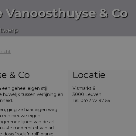
e Vanoosthuyse & Co
twerp
zicht
se & Co
Locatie
 een geheel eigen stijl.
Vismarkt 6
 huwelijk tussen verfijning en
3000 Leuven
nheid.
Tel: 0472 72 97 56
en, ging ze haar eigen weg
n een nieuwe eigen
ngerende lijnen van de art-
uste moderniteit van art-
sis "rock 'n roll" branie.