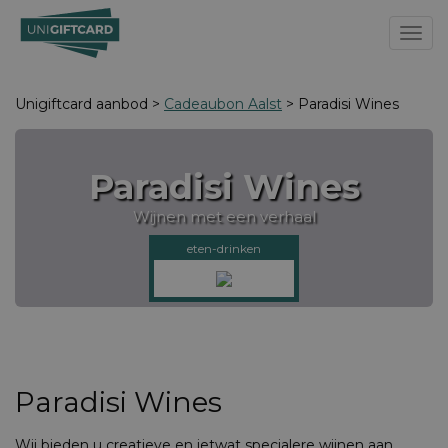
Toggl
Unigiftcard aanbod >
Cadeaubon Aalst
> Paradisi Wines
Paradisi Wines
Wijnen met een verhaal
eten-drinken
Paradisi Wines
Wij bieden u creatieve en ietwat specialere wijnen aan.