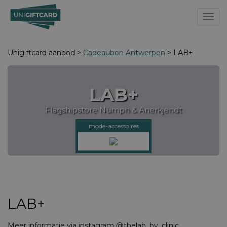
Toggl
Unigiftcard aanbod >
Cadeaubon Antwerpen
> LAB+
LAB+
Flagshipstore Nümph & Anerkjendt
mode-accessoires
LAB+
Meer informatie via instagram @thelab_by_clinic