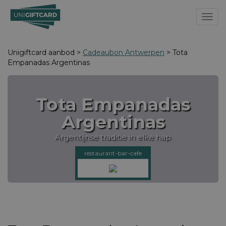
Toggl
Unigiftcard aanbod >
Cadeaubon Antwerpen
> Tota
Empanadas Argentinas
Tota Empanadas
Argentinas
Argentijnse traditie in elke hap
restaurant-bar-cafe