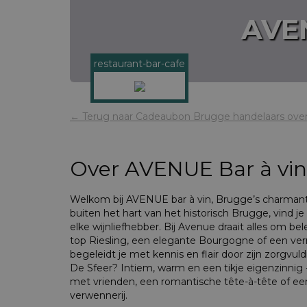
AVEN
restaurant-bar-cafe
← Terug naar Cadeaubon Brugge handelaars over
Over
AVENUE Bar à vin
Welkom bij AVENUE bar à vin, Brugge’s charmants
buiten het hart van het historisch Brugge, vind j
elke wijnliefhebber. Bij Avenue draait alles om be
top Riesling, een elegante Bourgogne of een ve
begeleidt je met kennis en flair door zijn zorgvu
De Sfeer? Intiem, warm en een tikje eigenzinnig 
met vrienden, een romantische tête-à-tête of e
verwennerij.