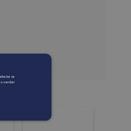
ebsite te
-lw.com/
es verder