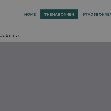
HOME
THEMABONNEN
STADSBONNE
E Bar à vin