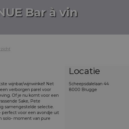
UE Bar à vin
zicht
Locatie
te wijnbar/wijnwinkel! Net
Scheepsdalelaan 44
e een verborgen parel voor
8000 Brugge
leving. Of je nu komt voor een
rrassende Sake, Pete
ldig samengestelde selectie.
- perfect voor een avondje uit
en solo- moment van pure