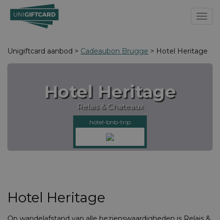
Toggl
Unigiftcard aanbod >
Cadeaubon Brugge
> Hotel Heritage
Hotel Heritage
Relais & Chateaux
hotel-bnb-trip
Hotel Heritage
Op wandelafstand van alle bezienswaardigheden is Relais &