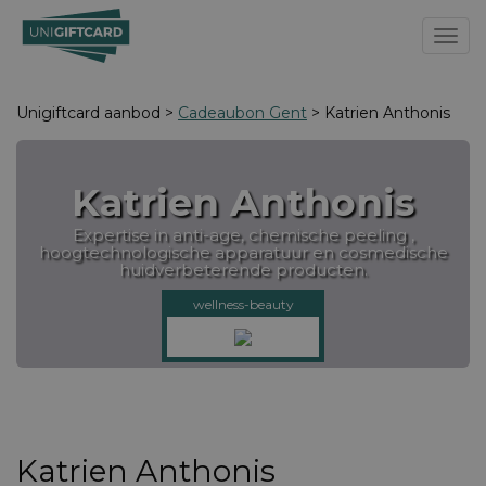
Toggl
Unigiftcard aanbod >
Cadeaubon Gent
> Katrien Anthonis
Katrien Anthonis
Expertise in anti-age, chemische peeling ,
hoogtechnologische apparatuur en cosmedische
huidverbeterende producten.
wellness-beauty
Katrien Anthonis