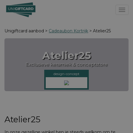
Toggl
Unigiftcard aanbod >
Cadeaubon Kortrijk
> Atelier25
Atelier25
Exclusieve keramiek & conceptstore
design-concept
Atelier25
In onze gezellige winkel ben je steeds welkom om te