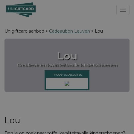
Toggl
Unigiftcard aanbod >
Cadeaubon Leuven
> Lou
Lou
Creatieve en kwaliteitsvolle kinderschoenen
mode-accessoires
Lou
Ben je op zoek naar toffe, kwaliteitsvolle kinderschoenen?