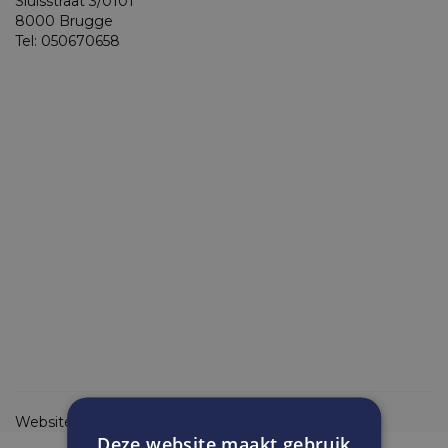
Sluisstraat 3/0101
8000 Brugge
Tel: 050670658
Website:
http://www.digicreate.be
Deze website maakt gebruik