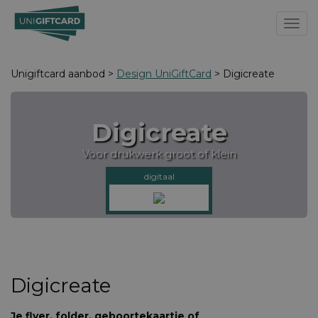
Toggl
Unigiftcard aanbod >
Design UniGiftCard
> Digicreate
Digicreate
Voor drukwerk groot of klein
digitaal
Digicreate
Je flyer, folder, geboortekaartje of