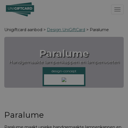
Toggl
Unigiftcard aanbod >
Design UniGiftCard
> Paralume
Paralume
Handgemaakte lampenkappen en lampenvoeten
design-concept
Paralume
Paralume maakt unieke handgemaakte lampenkappen en