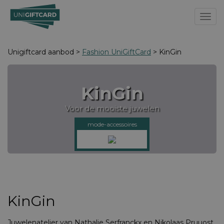
Toggl
Unigiftcard aanbod >
Fashion UniGiftCard
> KinGin
KinGin
Voor de mooiste juwelen
mode-accessoires
KinGin
Juwelenatelier van Nathalie Serfranckx en Nikolaas Pruuost.