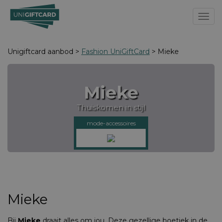
Toggl
Unigiftcard aanbod >
Fashion UniGiftCard
> Mieke
Mieke
Thuiskomen in stijl
mode-accessoires
Mieke
Bij
Mieke
draait alles om jou. Deze gezellige boetiek in de