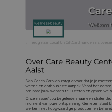
Care
wellness-beauty
Welkom b
← Terug naar Local UniGiftCard handelaars overzi
Over
Care Beauty Cent
Aalst
Skin Coach Carolien zorgt ervoor dat je je metee
warme en enthousiaste aanpak. Vanaf het eerst
om naar jouw wensen te luisteren en geven we pr
Onze missie? Jou begeleiden naar een stralende
moment van pure ontspanning. Genieten staat bij 
werken met hoogwaardige producten en behande