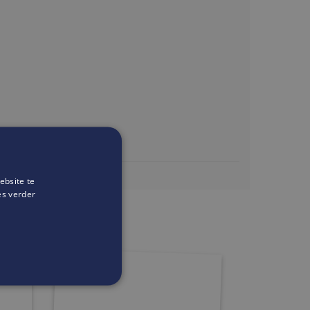
ebsite te
onalbeauty.be
es verder