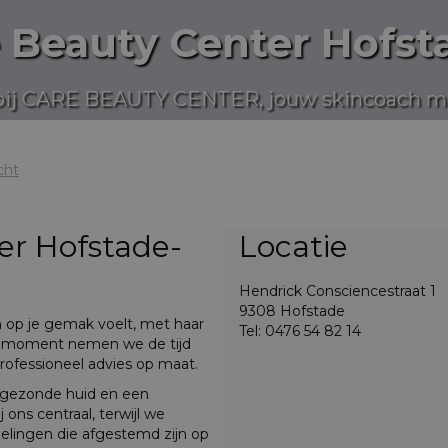
 Beauty Center Hofst
ij CARE BEAUTY CENTER, jouw skincoach me
cht
er Hofstade-
Locatie
Hendrick Consciencestraat 1
9308 Hofstade
n op je gemak voelt, met haar
Tel: 0476 54 82 14
e moment nemen we de tijd
ofessioneel advies op maat.
, gezonde huid en een
ons centraal, terwijl we
lingen die afgestemd zijn op