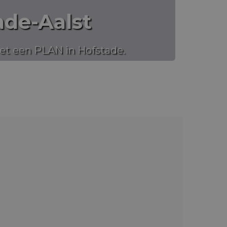
ade-Aalst
t een PLAN in Hofstade.