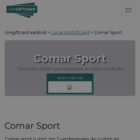
Toggl
Unigiftcard aanbod >
Local UniGiftCard
> Comar Sport
Comar Sport
Grootste sport speciaalzaak in Aalst centrum.
sport-vrije-tijd
Comar Sport
Comar sport is met zijn 2 verdiepingen de oudste en