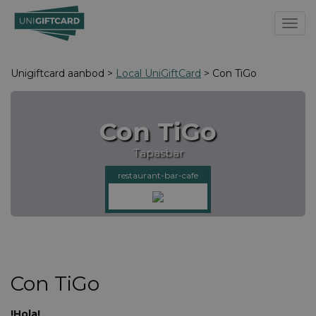
Toggl
Unigiftcard aanbod >
Local UniGiftCard
> Con TiGo
Con TiGo
Tapasbar
restaurant-bar-cafe
Con TiGo
!Hola!