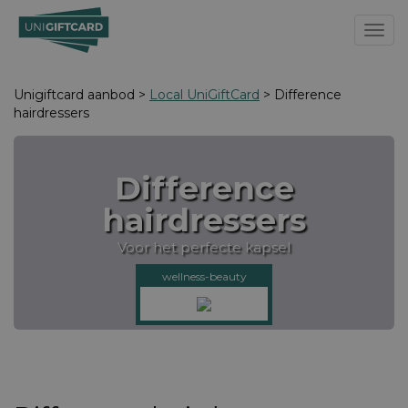
Toggl
Unigiftcard aanbod >
Local UniGiftCard
> Difference
hairdressers
Difference
hairdressers
Voor het perfecte kapsel
wellness-beauty