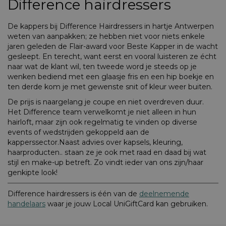
Difference hairdressers
De kappers bij Difference Hairdressers in hartje Antwerpen
weten van aanpakken; ze hebben niet voor niets enkele
jaren geleden de Flair-award voor Beste Kapper in de wacht
gesleept. En terecht, want eerst en vooral luisteren ze écht
naar wat de klant wil, ten tweede word je steeds op je
wenken bediend met een glaasje fris en een hip boekje en
ten derde kom je met gewenste snit of kleur weer buiten.
De prijs is naargelang je coupe en niet overdreven duur.
Het Difference team verwelkomt je niet alleen in hun
hairloft, maar zijn ook regelmatig te vinden op diverse
events of wedstrijden gekoppeld aan de
kapperssector.Naast advies over kapsels, kleuring,
haarproducten.. staan ze je ook met raad en daad bij wat
stijl en make-up betreft. Zo vindt ieder van ons zijn/haar
genkipte look!
Difference hairdressers is één van de
deelnemende
handelaars
waar je jouw Local UniGiftCard kan gebruiken.