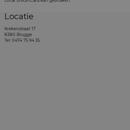
Local UniGiftCard kan gebruiken.
Locatie
Krekenstraat 17
8380 Brugge
Tel: 0474 75 94 35