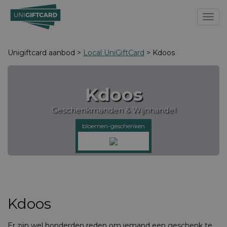
Toggl
Unigiftcard aanbod >
Local UniGiftCard
> Kdoos
Kdoos
Geschenkmanden & Wijnhandel
bloemen-geschenken
Kdoos
Er zijn wel honderden reden om iemand een geschenk te