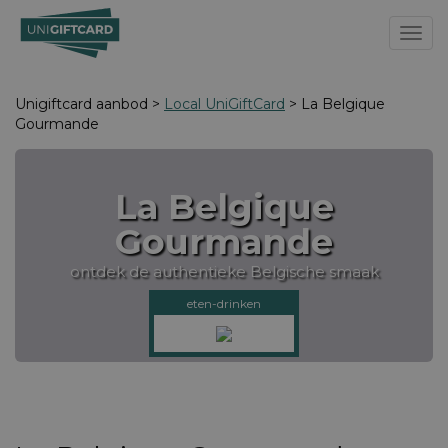
Toggl
Unigiftcard aanbod >
Local UniGiftCard
> La Belgique
Gourmande
La Belgique
Gourmande
ontdek de authentieke Belgische smaak
eten-drinken