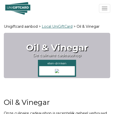
Toggl
Unigiftcard aanbod >
Local UniGiftCard
> Oil & Vinegar
Oil & Vinegar
De culinaire cadeaushop
eten-drinken
Oil & Vinegar
Onze culinaire cadeaushop is recentelijk geheel verbouwd