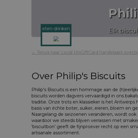
Phili
eten-drinken
Elk biscu
← Terug naar Local UniGiftCard handelaars overzi
Over
Philip's Biscuits
Philip's Biscuits is een hommage aan de (h)eerlijke 
biscuits worden dagvers vervaardigd in ons bakate
traditie. Onze trots en klassieker is het Antwerps 
basis van échte boter, suiker, eieren, bloem en 
Naargelang de seizoenen veranderen, wordt ook
waardoor we steeds blijven verrassen met smake
‘biscuitbon’ geeft de fijnproever recht op een sm
artisanale assortiment.