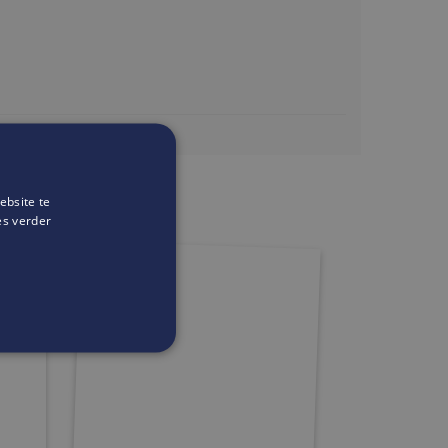
.be
ebsite te
es verder