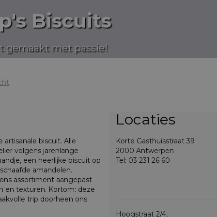
p's Biscuits
it gemaakt met passie!
cht
Locaties
artisanale biscuit. Alle
Korte Gasthuisstraat 39
lier volgens jarenlange
2000 Antwerpen
handje, een heerlijke biscuit op
Tel: 03 231 26 60
geschaafde amandelen.
 ons assortiment aangepast
n en texturen. Kortom: deze
aakvolle trip doorheen ons
Hoogstraat 2/4,