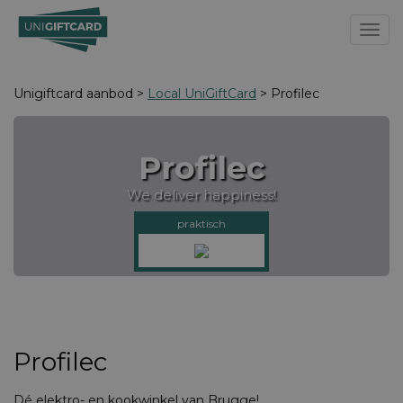
Toggl
Unigiftcard aanbod >
Local UniGiftCard
> Profilec
Profilec
We deliver happiness!
praktisch
Profilec
Dé elektro- en kookwinkel van Brugge!