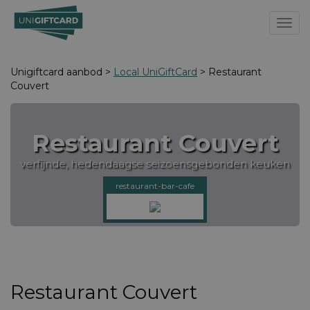
Toggl
Unigiftcard aanbod >
Local UniGiftCard
> Restaurant
Couvert
Restaurant Couvert
verfijnde, hedendaagse seizoensgebonden keuken
restaurant-bar-cafe
Restaurant Couvert