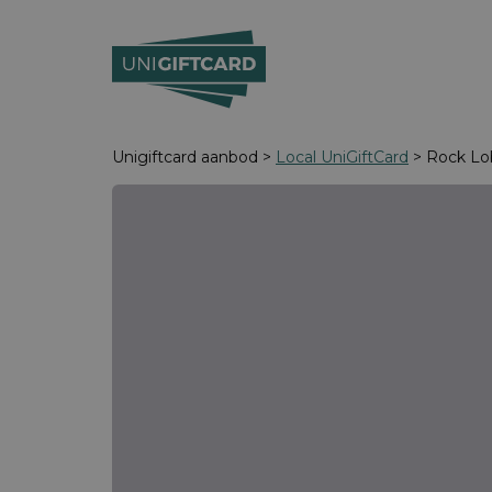
Unigiftcard aanbod >
Local UniGiftCard
> Rock Lo