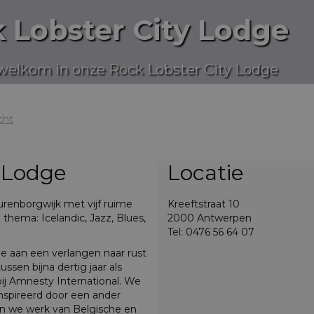
 Lobster City Lodge
 welkom in onze Rock Lobster City Lodge
cht
 Lodge
Locatie
urenborgwijk met vijf ruime
Kreeftstraat 10
thema: Icelandic, Jazz, Blues,
2000 Antwerpen
Tel: 0476 56 64 07
e aan een verlangen naar rust
ssen bijna dertig jaar als
bij Amnesty International. We
ïnspireerd door een ander
en we werk van Belgische en