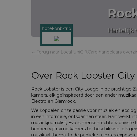
Rock
hotel-bnb-trip
Hartelijk
← Terug naar Local UniGiftCard handelaars overzi
Over
Rock Lobster City
Rock Lobster is een City Lodge in de prachtige Z
kamers, elk geïnspireerd door een ander muzikaal 
Electro en Glamrock.
We koppelen onze passie voor muziek en ecologi
in een informele, ontspannen sfeer. Bart werkt intu
muziekjournalist, Eva is mensenrechtenactiviste 
hebben vijf ruime kamers ter beschikking, elk ge
muzikaal thema. In de publieke ruimtes exposer