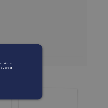
ebsite te
ter.be
es verder