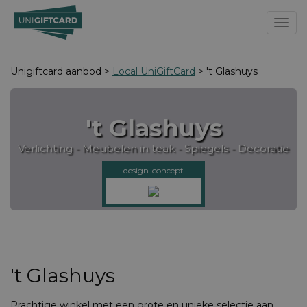
Toggl
Unigiftcard aanbod >
Local UniGiftCard
> 't Glashuys
't Glashuys
Verlichting - Meubelen in teak - Spiegels - Decoratie
design-concept
't Glashuys
Prachtige winkel met een grote en unieke selectie aan