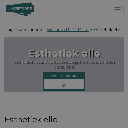
Toggl
Unigiftcard aanbod >
Wellness UniGiftCard
> Esthetiek elle
Esthetiek elle
De plaats waar stress verdwijnt en schoonheid
verschijnt.
wellness-beauty
Esthetiek elle