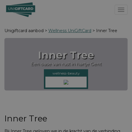
Toggl
Unigiftcard aanbod >
Wellness UniGiftCard
> Inner Tree
Inner Tree
Een oase van rust in hartje Gent
wellness-beauty
Inner Tree
Bij Inner Tree geloven we in de kracht van de verbinding