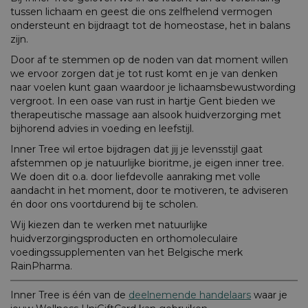
tussen lichaam en geest die ons zelfhelend vermogen
ondersteunt en bijdraagt tot de homeostase, het in balans
zijn.
Door af te stemmen op de noden van dat moment willen
we ervoor zorgen dat je tot rust komt en je van denken
naar voelen kunt gaan waardoor je lichaamsbewustwording
vergroot. In een oase van rust in hartje Gent bieden we
therapeutische massage aan alsook huidverzorging met
bijhorend advies in voeding en leefstijl.
Inner Tree wil ertoe bijdragen dat jij je levensstijl gaat
afstemmen op je natuurlijke bioritme, je eigen inner tree.
We doen dit o.a. door liefdevolle aanraking met volle
aandacht in het moment, door te motiveren, te adviseren
én door ons voortdurend bij te scholen.
Wij kiezen dan te werken met natuurlijke
huidverzorgingsproducten en orthomoleculaire
voedingssupplementen van het Belgische merk
RainPharma.
Inner Tree is één van de
deelnemende handelaars
waar je