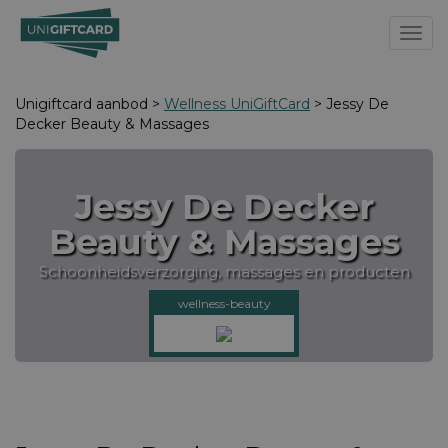
Toggl
Unigiftcard aanbod >
Wellness UniGiftCard
> Jessy De
Decker Beauty & Massages
Jessy De Decker
Beauty & Massages
Schoonheidsverzorging, massages en producten
wellness-beauty