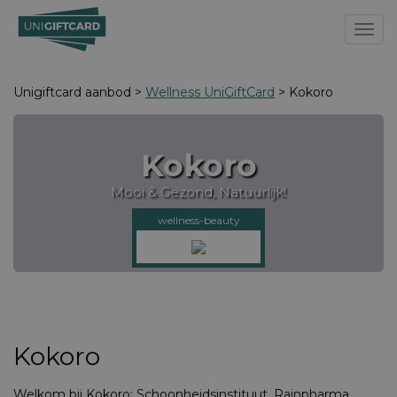
Toggl
Unigiftcard aanbod >
Wellness UniGiftCard
> Kokoro
Kokoro
Mooi & Gezond, Natuurlijk!
wellness-beauty
Kokoro
Welkom bij Kokoro: Schoonheidsinstituut, Rainpharma