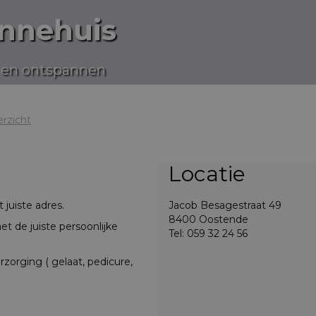
onnehuis
 en ontspannen
erzicht
Locatie
 juiste adres.
Jacob Besagestraat 49
8400 Oostende
et de juiste persoonlijke
Tel: 059 32 24 56
erzorging ( gelaat, pedicure,