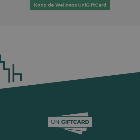
Koop de Wellness UniGiftCard