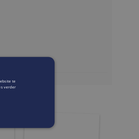
ebsite te
huisoostende.be/
es verder