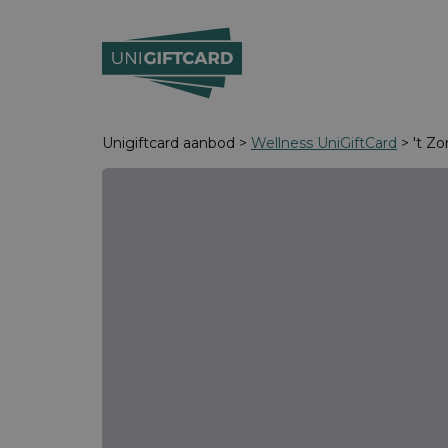
Unigiftcard aanbod >
Wellness UniGiftCard
> 't Z