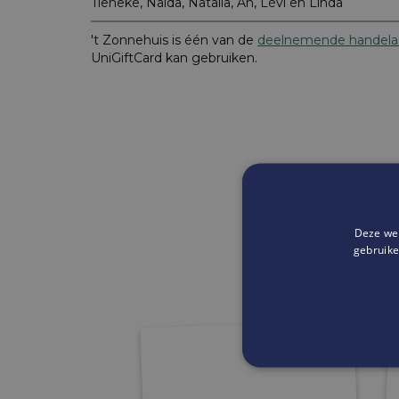
Tieneke, Naida, Natalia, An, Lèvi en Linda
't Zonnehuis is één van de
deelnemende handela
UniGiftCard kan gebruiken.
Deze web
gebruike